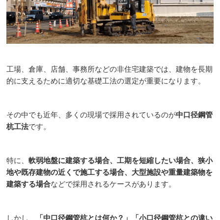
工場、倉庫、店舗、事務所などの非住宅建築では、建物を長期
的に支えるために適切な基礎工法の選定が重要になります。
その中でも近年、多くの現場で採用されているのが
中口径鋼管
杭工法
です。
特に、
軟弱地盤に建築する場合、工期を短縮したい場合、狭小
地や既存建物の近くで施工する場合、大型施設や重量建築物を
建築する場合
などで採用されるケースがあります。
しかし、
「中口径鋼管杭とは何か？」「小口径鋼管杭との違い