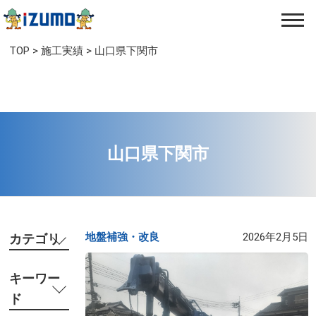
TOP
>
施工実績
>
山口県下関市
山口県下関市
地盤補強・改良​
2026年2月5日
カテゴリ
キーワー
ド