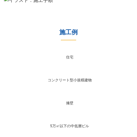
施工例​
住宅
コンクリート型小規模建物
擁壁
5万㎡以下の中低層ビル